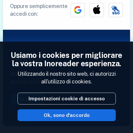
Oppure semplicemente
accedi con:
Usiamo i cookies per migliorare
Accedi
la vostra Inoreader esperienza.
Utilizzando il nostro sito web, ci autorizzi
Hai già un account?
Inserisci il tuo profilo e
all'utilizzo di cookies.
accedi subito ai tuoi feed.
Impostazioni cookie di accesso
Accedi
Ok, sono d'accordo
2023 © Inoreader