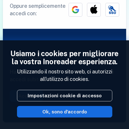
Oppure semplicemente
accedi con:
Usiamo i cookies per migliorare
Accedi
la vostra Inoreader esperienza.
Utilizzando il nostro sito web, ci autorizzi
Hai già un account?
Inserisci il tuo profilo e
all'utilizzo di cookies.
accedi subito ai tuoi feed.
Impostazioni cookie di accesso
Accedi
Ok, sono d'accordo
2023 © Inoreader