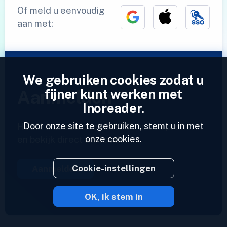
Of meld u eenvoudig
aan met:
We gebruiken cookies zodat u
fijner kunt werken met
Aanmelden
Inoreader.
Door onze site te gebruiken, stemt u in met
Heeft u al een account?
Voer een profiel in
onze cookies.
en bekijk direct uw feeds.
Cookie-instellingen
Aanmelden
OK, ik stem in
2023 © Inoreader