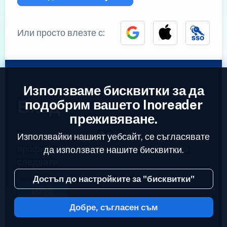
Или просто влезте с:
Използваме бисквитки за да
Вход
подобрим вашето Inoreader
преживяване.
Вече имате акаунт?
Въведете вашият
Използвайки нашият уебсайт, се съгласявате
профил за да достъпите емисиите които
да използвате нашите бисквитки.
следвате.
Достъп до настройките за "бисквитки"
Вход
Добре, съгласен съм
2023 © Inoreader