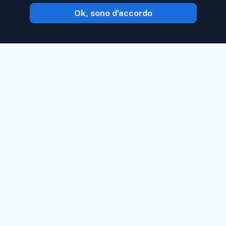
Ok, sono d'accordo
Con Inoreader, il contenuto ti arriva non
appena è disponibile.
Segui siti Web, feed
di social media, podcast, blog e
newsletter. Goditi ciò che è importante
per te, tutto in un unico posto.