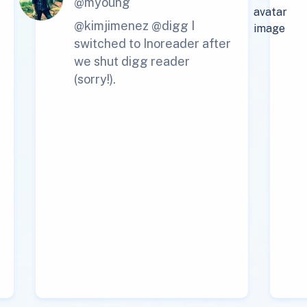
@myoung
@kimjimenez @digg I
switched to Inoreader after
we shut digg reader
(sorry!).