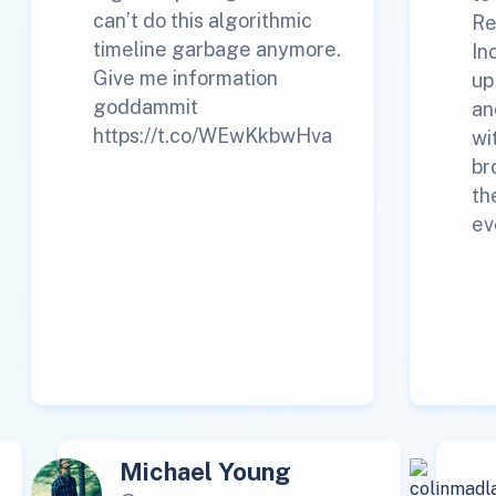
can’t do this algorithmic
Re
timeline garbage anymore.
In
Give me information
up
goddammit
an
https://t.co/WEwKkbwHva
wi
br
th
ev
Michael Young