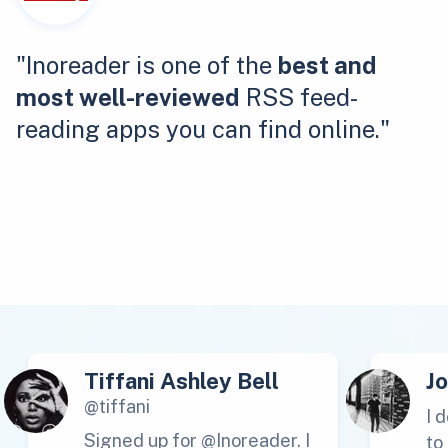
"Inoreader is one of the
best and
most well-reviewed
RSS feed-
reading apps you can find online."
Tiffani Ashley Bell
J
@tiffani
I 
Signed up for @Inoreader. I
to