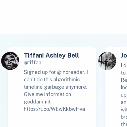
Tiffani Ashley Bell
J
@tiffani
I 
Signed up for @Inoreader. I
to
can’t do this algorithmic
Re
timeline garbage anymore.
In
Give me information
up
goddammit
an
https://t.co/WEwKkbwHva
wi
br
th