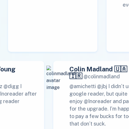
ev
Young
Colin Madland 🇺🇦
🇮🇷
@colinmadland
z @digg I
@amichetti @jbj I didn’t 
 Inoreader after
google reader, but quite
g reader
enjoy @Inoreader and pa
for the upgrade. I’m hap
to pay a few bucks for to
that don’t suck.