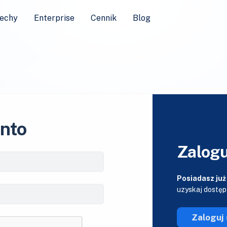
echy
Enterprise
Cennik
Blog
onto
Zalogu
Posiadasz już
uzyskaj dostęp
Zaloguj 