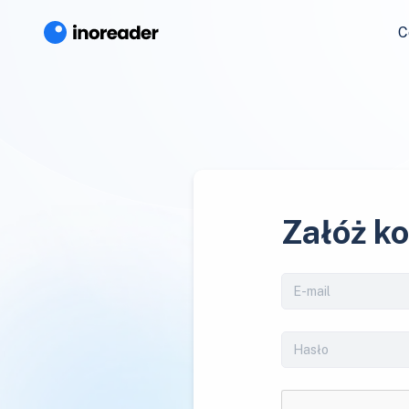
C
Załóż k