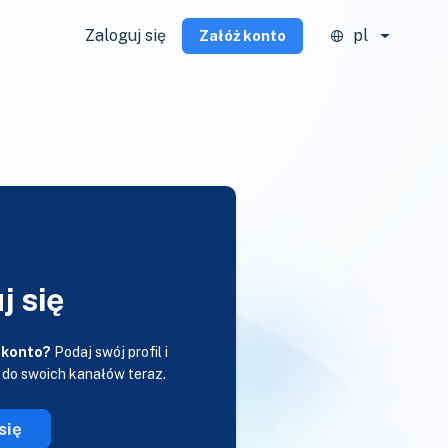
Zaloguj się
pl
Załóż konto
j się
 konto?
Podaj swój profil i
 do swoich kanałów teraz.
się