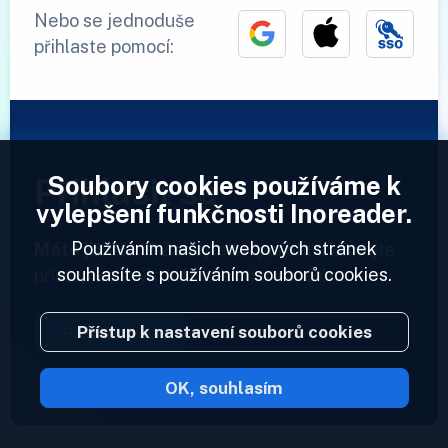
Nebo se jednoduše
přihlaste pomocí:
Soubory cookies používáme k
Přihlásit se
vylepšení funkčnosti Inoreader.
Používáním našich webových stránek
Máte již účet?
Zadejte svůj profil a získejte
souhlasíte s používáním souborů cookies.
přístup ke svým informačním kanálům.
Přístup k nastavení souborů cookies
Přihlásit se
OK, souhlasím
2023 © Inoreader