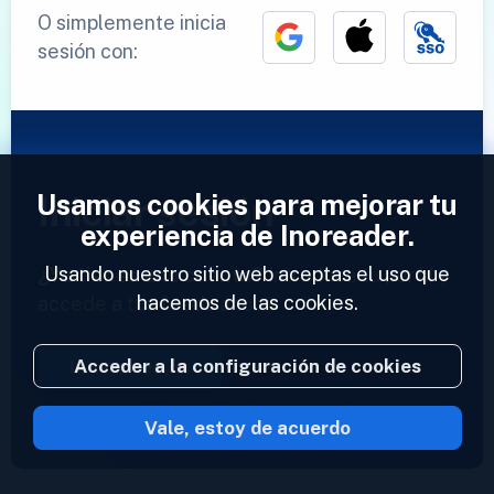
O simplemente inicia
sesión con:
Usamos cookies para mejorar tu
Iniciar sesión
experiencia de Inoreader.
Usando nuestro sitio web aceptas el uso que
¿Ya tienes una cuenta?
Introduce tu perfil y
hacemos de las cookies.
accede a tus feeds ahora.
Acceder a la configuración de cookies
Iniciar sesión
Vale, estoy de acuerdo
2023 © Inoreader