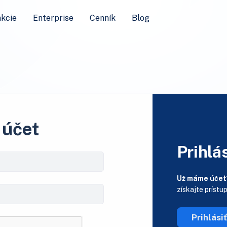
kcie
Enterprise
Cenník
Blog
 účet
Prihlás
Už máme účet
získajte prístu
Prihlási