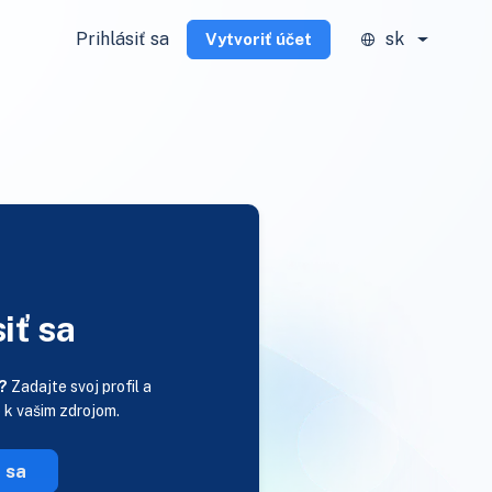
Prihlásiť sa
sk
Vytvoriť účet
iť sa
?
Zadajte svoj profil a
p k vašim zdrojom.
ť sa